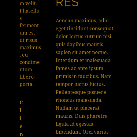
RES
m velit.
Phasellu
s
Aenean maximus, odio
ferment
eget tincidunt consequat,
um est
dolor lectus rutrum nisi,
ut risus
quis dapibus mauris
maximus
sapien sit amet neque.
, eu
Interdum et malesuada
condime
fames ac ante ipsum
ntum
primis in faucibus. Nam
libero
porta.
tempor luctus luctus.
Pellentesque posuere
rhoncus malesuada.
C
Nullam ut placerat
l
mauris. Duis pharetra
i
ligula id egestas
e
bibendum. Orci varius
n