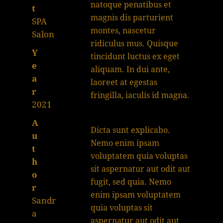
natoque penatibus et
t
magnis dis parturient
SPA
montes, nascetur
Salon
ridiculus mus. Quisque
Y
tincidunt luctus ex eget
e
aliquam. In dui ante,
a
laoreet at egestas
r
fringilla, iaculis id magna.
2021
A
Dicta sunt explicabo.
u
Nemo enim ipsam
t
voluptatem quia voluptas
h
sit aspernatur aut odit aut
o
fugit, sed quia. Nemo
r
enim ipsam voluptatem
Sandr
quia voluptas sit
a
aspernatur aut odit aut