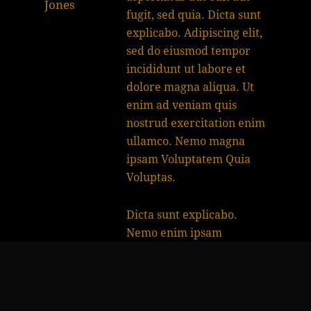
Jones
fugit, sed quia. Dicta sunt
explicabo. Adipiscing elit,
sed do eiusmod tempor
incididunt ut labore et
dolore magna aliqua. Ut
enim ad veniam quis
nostrud exercitation enim
ullamco. Nemo magna
ipsam
Voluptatem Quia
Voluptas.
Dicta sunt explicabo.
Nemo enim ipsam
voluptatem quia
voluptas sit aspernatur
aut odit aut fugit, sed
quia. Nemo enim ipsam