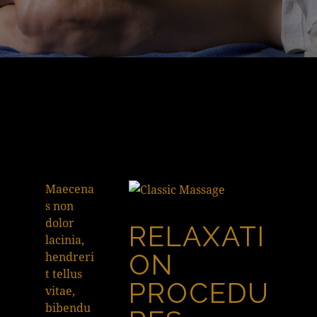
Maecena
s non
dolor
RELAXATI
lacinia,
ON
hendreri
t tellus
PROCEDU
vitae,
bibendu